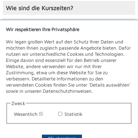
Wie sind die Kurszeiten?
Besteht im Skikurs Helmpflicht?
Wir respektieren Ihre Privatsphäre
Wo finden die Skikurse statt?
Wir legen großen Wert auf den Schutz Ihrer Daten und
möchten Ihnen zugleich passende Angebote bieten. Dafür
nutzen wir unterschiedliche Cookies und Technologien.
Wo finden die Langlaufkurse statt?
Einige davon sind essenziell für den Betrieb unserer
Website, andere verwenden wir nur mit Ihrer
Zustimmung, etwa um diese Website für Sie zu
Wie kann ich eine Privatstunde buchen?
verbessern. Detaillierte Informationen zu den
verwendeten Cookies finden Sie unter 'Details auswählen'
sowie in unseren Datenschutzhinweisen.
VEREINIGTE
Zweck
SKISCHULE
Wesentlich
Statistik
OBERWIESENTHAL
Vierenstraße 10 a
09484 Kurort
Gütesiegel 2025 - 2026